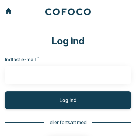
Log ind
*
Kræves
Indtast e-mail
Log ind
eller fortsæt med